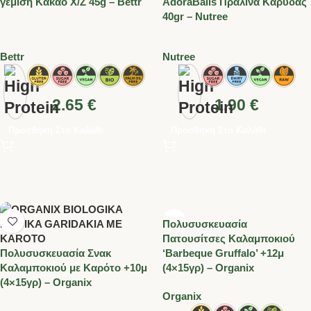
γέμιση Κακάο Χ/Ζ 45g – Bettr
AdoraBalls Πραλίνα Καρύδας
40gr – Nutree
Bettr
Nutree
2.65
€
1.90
€
Προσθήκη Στο Καλάθι
Προσθήκη Στο Καλάθι
Πολυσυσκευασία
Πατουσίτσες Καλαμποκιού
Πολυσυσκευασία Σνακ
‘Barbeque Gruffalo’ +12μ
Καλαμποκιού με Καρότο +10μ
(4×15γρ) – Organix
(4×15γρ) – Organix
Organix