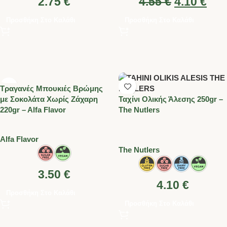
2.75
€
4.55
€
4.10
€
Προσθήκη Στο Καλάθι
Προσθήκη Στο Καλάθι
Τραγανές Μπουκιές Βρώμης
με Σοκολάτα Χωρίς Ζάχαρη
Ταχίνι Ολικής Άλεσης 250gr –
220gr – Alfa Flavor
The Nutlers
Alfa Flavor
Τhe Nutlers
3.50
€
4.10
€
Προσθήκη Στο Καλάθι
Προσθήκη Στο Καλάθι