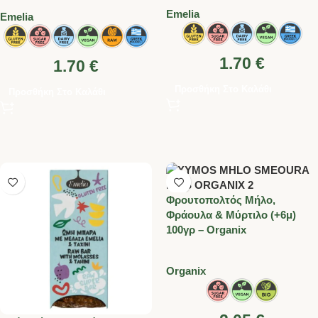
Emelia
Emelia
1.70
€
1.70
€
Προσθήκη Στο Καλάθι
Προσθήκη Στο Καλάθι
Φρουτοπολτός Μήλο,
Φράουλα & Μύρτιλο (+6μ)
100γρ – Organix
Organix