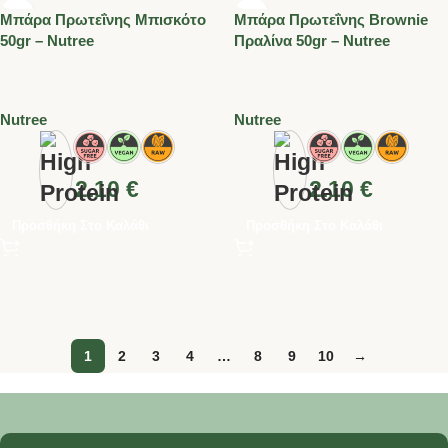
Μπάρα Πρωτεΐνης Μπισκότο
Μπάρα Πρωτεΐνης Brownie
50gr – Nutree
Πραλίνα 50gr – Nutree
Nutree
Nutree
2.10
€
2.10
€
Προσθήκη Στο Καλάθι
Προσθήκη Στο Καλάθι
1
2
3
4
…
8
9
10
→