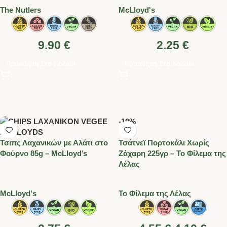
Τhe Nutlers
McLloyd's
9.90
€
2.25
€
Προσθήκη Στο Καλάθι
Προσθήκη Στο Καλάθι
-10%
Τσιπς Λαχανικών με Αλάτι στο
Τσάτνεϊ Πορτοκάλι Χωρίς
Φούρνο 85g – McLloyd’s
Ζάχαρη 225γρ – Το Φίλεμα της
Λέλας
McLloyd's
Το Φίλεμα της Λέλας