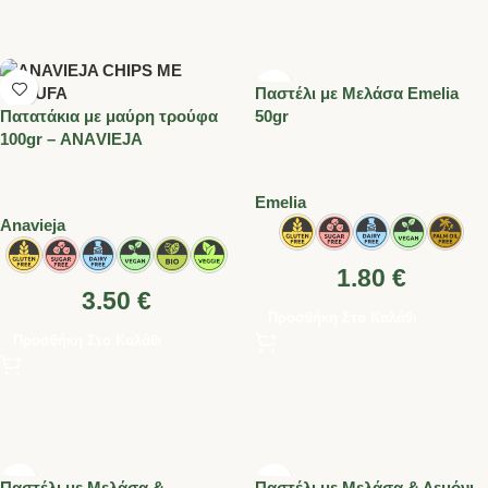
Παστέλι με Μελάσα Emelia
Πατατάκια με μαύρη τρούφα
50gr
100gr – ΑΝΑVIEJA
Emelia
Anavieja
1.80
€
3.50
€
Προσθήκη Στο Καλάθι
Προσθήκη Στο Καλάθι
Παστέλι με Μελάσα &
Παστέλι με Μελάσα & Λεμόνι