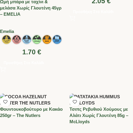
2.05
€
Ωμή μπάρα με ταχίνι &
μελάσα Χωρίς Γλουτένη 45γρ
Προσθήκη Στο Καλάθι
– EMELIA
Emelia
1.70
€
Προσθήκη Στο Καλάθι
Φουντουκοβούτυρο με Κακάο
Τσιπς Ρεβυθιού Χούμους με
250gr – The Nutlers
Αλάτι Χωρίς Γλουτένη 85g –
McLloyds