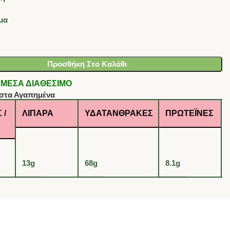
μα
Προσθήκη Στο Καλάθι
- ΑΜΕΣΑ ΔΙΑΘΕΣΙΜΟ
στα Αγαπημένα
 /
ΛΙΠΑΡΆ
ΥΔΑΤΆΝΘΡΑΚΕΣ
ΠΡΩΤΕΪ́ΝΕΣ
13g
68g
8.1g