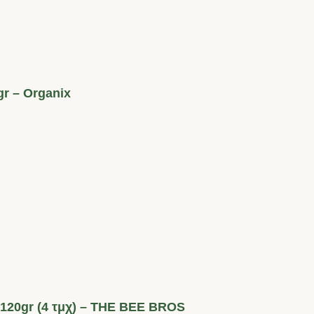
r – Organix
120gr (4 τμχ) – THE BEE BROS