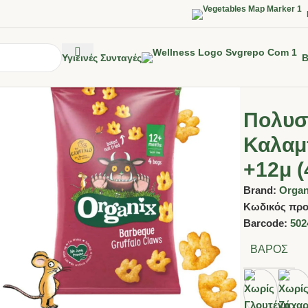
Υγιεινές Συνταγές
B
Πολυσ
Καλαμπ
+12μ (
Brand:
Organ
Κωδικός προ
Barcode:
502
ΒΆΡΟΣ