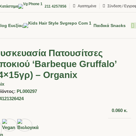
Αγαπημένα
Σύνδεση / Εγγρα
Κατάστημα
211 4257856
log Ευεξίας
Παιδικά Snacks
υσκευασία Πατουσίτσες
οκιού ‘Barbeque Gruffalo’
4×15γρ) – Organix
ix
ϊόντος:
PL000297
4121326424
0.060 κ.