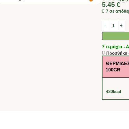
5.45
€
7 σε απόθε
7 τεμάχια 
Προσθήκη 
ΘΕΡΜΊΔΕΣ
100GR
430kcal