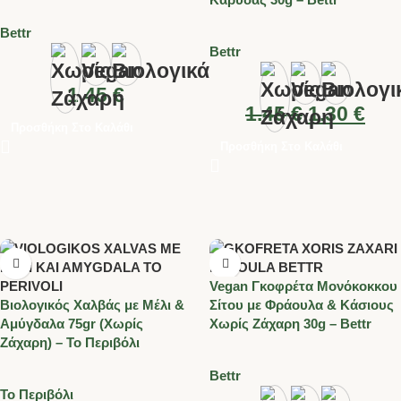
Bettr
Bettr
1.45
€
1.45
€
1.30
€
Προσθήκη Στο Καλάθι
Προσθήκη Στο Καλάθι
Vegan Γκοφρέτα Μονόκοκκου
Βιολογικός Χαλβάς με Μέλι &
Σίτου με Φράουλα & Κάσιους
Αμύγδαλα 75gr (Χωρίς
Χωρίς Ζάχαρη 30g – Bettr
Ζάχαρη) – Το Περιβόλι
Bettr
Το Περιβόλι