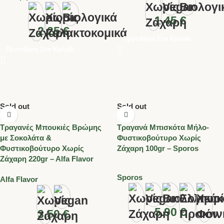
1.45
€
2.25
€
Προσθήκη Στο Καλάθι
Προσθήκη Στο Καλάθι
Sold out
Sold out
Τραγανές Μπουκιές Βρώμης
Τραγανά Μπισκότα Μήλο-
με Σοκολάτα &
Φυστικοβούτυρο Χωρίς
Φυστικοβούτυρο Χωρίς
Ζάχαρη 100gr – Sporos
Ζάχαρη 220gr – Alfa Flavor
Sporos
Alfa Flavor
5.90
€
3.50
€