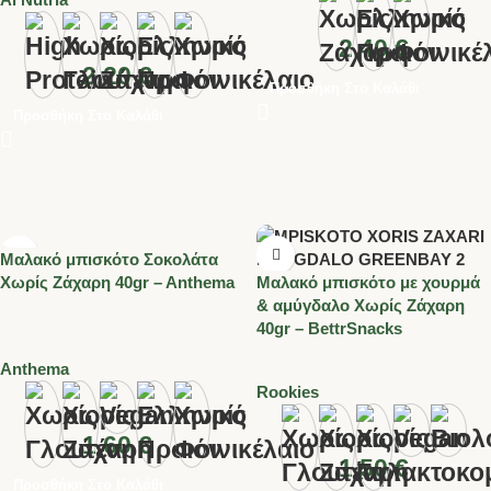
2.40
€
2.20
€
Προσθήκη Στο Καλάθι
Προσθήκη Στο Καλάθι
Μαλακό μπισκότο Σοκολάτα
Χωρίς Ζάχαρη 40gr – Anthema
Μαλακό μπισκότο με χουρμά
& αμύγδαλο Χωρίς Ζάχαρη
40gr – BettrSnacks
Anthema
Rookies
1.60
€
1.50
€
Προσθήκη Στο Καλάθι