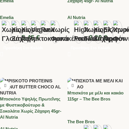
Emelia
Ζάχαρη 45gr- Al Nutria
Emelia
Al Nutria
5.45
€
2.20
€
Προσθήκη Στο Καλάθι
Προσθήκη Στο Καλάθι
Μπισκότα με μέλι και κακάο
Μπισκότο Υψηλής Πρωτεΐνης
115gr – The Bee Bros
με Φυστικοβούτυρο &
Σοκολάτα Χωρίς Ζάχαρη 45gr-
Al Nutria
The Bee Bros
Al Nutria