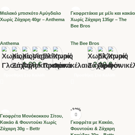
Μαλακό μπισκότο Αμύγδαλο
Γκοφρετάκια με μέλι και κακάο
Χωρίς Ζάχαρη 40gr – Anthema
Χωρίς Ζάχαρη 135gr – The
Bee Bros
Anthema
The Bee Bros
1.60
€
2.10
€
Προσθήκη Στο Καλάθι
Προσθήκη Στο Καλάθι
-10%
Γκοφρέτα Μονόκοκκου Σίτου,
Κακάο & Φουντούκι Xωρίς
Γκοφρέτα με Κακάο,
Ζάχαρη 30g – Bettr
Φουντούκι & Ζάχαρη
Καρύδας 30g – Bettr