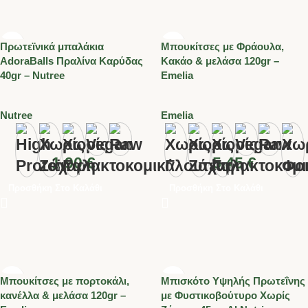
Πρωτεϊνικά μπαλάκια
Μπουκίτσες με Φράουλα,
AdoraBalls Πραλίνα Καρύδας
Κακάο & μελάσα 120gr –
40gr – Nutree
Emelia
Nutree
Emelia
1.90
€
5.45
€
Προσθήκη Στο Καλάθι
Προσθήκη Στο Καλάθι
Μπουκίτσες με πορτοκάλι,
Μπισκότο Υψηλής Πρωτεΐνης
κανέλλα & μελάσα 120gr –
με Φυστικοβούτυρο Χωρίς