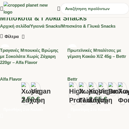
Μπισκότα & Γλυκά Snacks
Αρχική σελίδα
Υγιεινά Snacks
Μπισκότα & Γλυκά Snacks
Φίλτρα
Τραγανές Μπουκιές Βρώμης
Πρωτεϊνικές Μπαλίτσες με
με Σοκολάτα Χωρίς Ζάχαρη
γέμιση Κακάο Χ/Ζ 45g – Bettr
220gr – Alfa Flavor
Alfa Flavor
Bettr
3.50
€
2.65
€
Προσθήκη Στο Καλάθι
Προσθήκη Στο Καλάθι