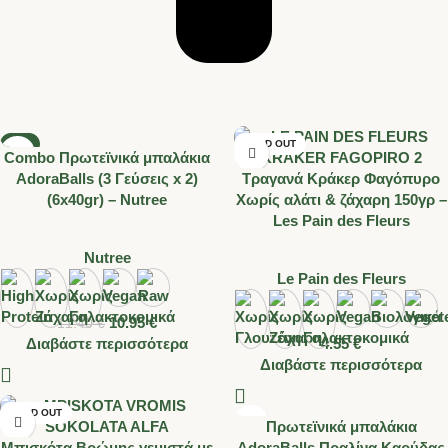
-4%
SOLD OUT
Combo Πρωτεϊνικά μπαλάκια
SOLD OUT
AdoraBalls (3 Γεύσεις x 2)
Τραγανά Κράκερ Φαγόπυρο
HOT
(6x40gr) – Nutree
Χωρίς αλάτι & ζάχαρη 150γρ –
Les Pain des Fleurs
Nutree
Le Pain des Fleurs
10.95
€
11.40
€
Διαβάστε περισσότερα
4.55
€
Διαβάστε περισσότερα
SOLD OUT
Πρωτεϊνικά μπαλάκια
Μπισκότα Βρώμης γεμιστά με
AdoraBalls Πραλίνα Καρύδας