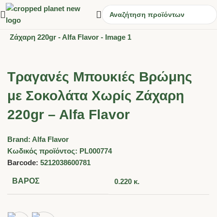
Τραγανές Μπουκιές Βρώμης
με Σοκολάτα Χωρίς Ζάχαρη
220gr – Alfa Flavor
Brand:
Alfa Flavor
Κωδικός προϊόντος:
PL000774
Barcode:
5212038600781
ΒΆΡΟΣ
0.220 κ.