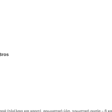
Bros
ρά (ηλιέλαιο και καριτέ, αρωματική ύλη, χρωστική ουσία – β κα