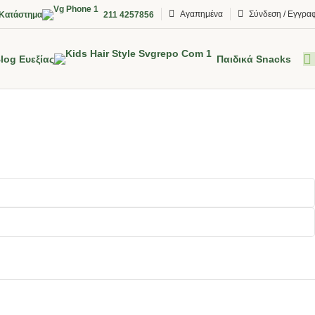
Αγαπημένα
Σύνδεση / Εγγρα
Κατάστημα
211 4257856
log Ευεξίας
Παιδικά Snacks