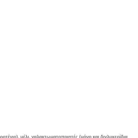
ροτένιο), μέλι, γαλακτωματοποιητές (μόνο και διγλυκερίδια