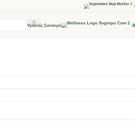
Υγιεινές Συνταγές
B