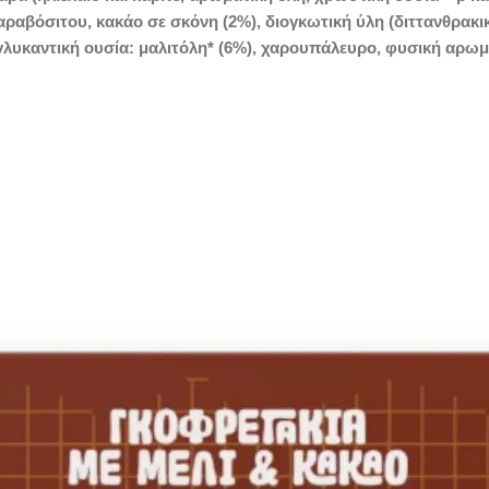
αβόσιτου, κακάο σε σκόνη (2%), διογκωτική ύλη (διττανθρακικ
γλυκαντική ουσία: μαλιτόλη* (6%), χαρουπάλευρο, φυσική αρωμ