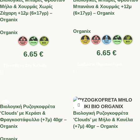
Μήλο & Χουρμάς Χωρίς
Μπανάνα & Χουρμάς +12μ
Ζάχαρη +12μ (6×17γρ) –
(6×17γρ) – Organix
Organix
Organix
Organix
6.65
€
6.65
€
Διαβάστε Περισσότερα
Προσθήκη Στο Καλάθι
Βιολογική Ρυζογκοφρέτα
‘Clouds’ με Κεράσι &
Βιολογική Ρυζογκοφρέτα
Φραγκοστάφυλλο (+7μ) 40gr –
‘Clouds’ με Μήλο & Κανέλα
Organix
(+7μ) 40gr – Organix
Organix