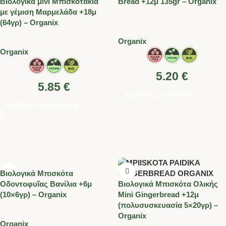
Βιολογικά μίνι Μπισκοτάκια
Bread +12μ 135gr – Organix
με γέμιση Μαρμελάδα +18μ
(64γρ) – Organix
Organix
Organix
5.20
€
5.85
€
Προσθήκη Στο Καλάθι
Διαβάστε Περισσότερα
Βιολογικά Μπισκότα
Oδοντοφυΐας Βανίλια +6μ
Βιολογικά Μπισκότα Ολικής
(10×6γρ) – Organix
Mini Gingerbread +12μ
(πολυσυσκευασία 5×20γρ) –
Organix
Organix