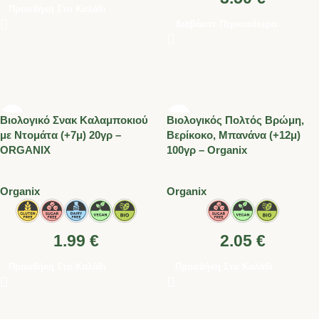
Προσθήκη Στο Καλάθι
Διαβάστε Περισσότερα
Βιολογικό Σνακ Καλαμποκιού
Βιολογικός Πολτός Βρώμη,
με Ντομάτα (+7μ) 20γρ –
Βερίκοκο, Μπανάνα (+12μ)
ORGANIX
100γρ – Organix
Organix
Organix
1.99
€
2.05
€
Προσθήκη Στο Καλάθι
Προσθήκη Στο Καλάθι