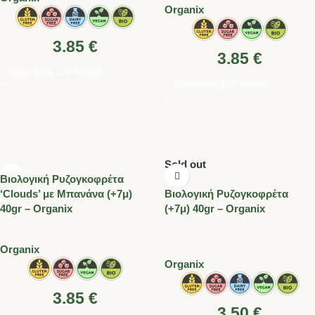
Organix
3.85
€
3.85
€
Προσθήκη Στο Καλάθι
Προσθήκη Στο Καλάθι
Sold out
Βιολογική Ρυζογκοφρέτα
‘Clouds’ με Μπανάνα (+7μ)
Βιολογική Ρυζογκοφρέτα
40gr – Organix
(+7μ) 40gr – Organix
Organix
Organix
3.85
€
3.50
€