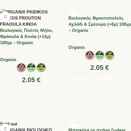
Βιολογικός Φρουτοπολτός
Αχλάδι & Σμέουρο (+6μ) 100γρ
Βιολογικός Πολτός Μήλο,
– Organix
Φράουλα & Κινόα (+12μ)
100γρ – Organix
Organix
Organix
2.05
€
Προσθήκη Στο Καλάθι
2.05
€
Προσθήκη Στο Καλάθι
Sold out
Μπισκότα σε σχήμα ζωάκια