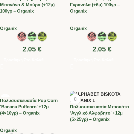
Μπανάνα & Μούρα (+12μ)
Γκρανόλα (+6μ) 100γρ –
100γρ – Organix
Organix
Organix
Organix
2.05
€
2.05
€
Προσθήκη Στο Καλάθι
Προσθήκη Στο Καλάθι
Πολυσυσκευασία Pop Corn
‘Banana Puffcorn’ +12μ
Πολυσυσκευασία Μπισκότα
(4×10γρ) – Organix
‘Αγγλικό Αλφάβητο’ +12μ
(5×25γρ) – Organix
Organix