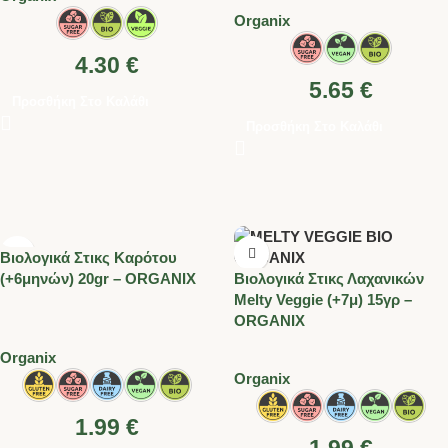
Organix
4.30
€
5.65
€
Προσθήκη Στο Καλάθι
Προσθήκη Στο Καλάθι
Βιολογικά Στικς Καρότου
(+6μηνών) 20gr – ORGANIX
Βιολογικά Στικς Λαχανικών
Melty Veggie (+7μ) 15γρ –
ORGANIX
Organix
Organix
1.99
€