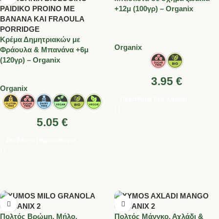
+12μ (100γρ) – Organix
Κρέμα Δημητριακών με
Organix
Φράουλα & Μπανάνα +6μ
(120γρ) – Organix
3.95
€
Organix
Προσθήκη Στο Καλάθι
5.05
€
Διαβάστε Περισσότερα
Πολτός Βρώμη, Μήλο,
Πολτός Μάνγκο, Αχλάδι &