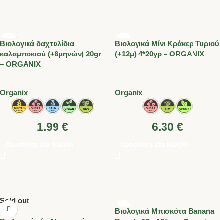
Βιολογικά δαχτυλίδια
Βιολογικά Μίνι Κράκερ Τυριού
καλαμποκιού (+6μηνών) 20gr
(+12μ) 4*20γρ – ORGANIX
– ORGANIX
Organix
Organix
1.99
€
6.30
€
Προσθήκη Στο Καλάθι
Προσθήκη Στο Καλάθι
Sold out
Βιολογικά Μπισκότα Banana