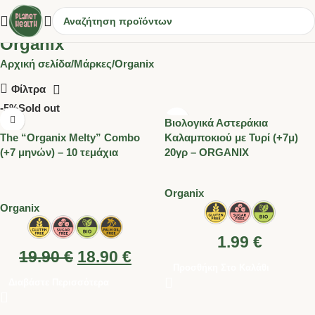
Organix
Αρχική σελίδα
Μάρκες
Organix
Φίλτρα
-5%
Sold out
Βιολογικά Αστεράκια
The “Organix Melty” Combo
Καλαμποκιού με Τυρί (+7μ)
(+7 μηνών) – 10 τεμάχια
20γρ – ORGANIX
Organix
Organix
1.99
€
19.90
€
18.90
€
Προσθήκη Στο Καλάθι
Διαβάστε Περισσότερα