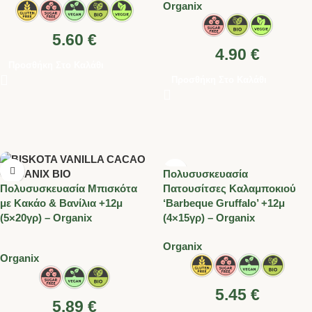
Organix
5.60
€
4.90
€
Προσθήκη Στο Καλάθι
Προσθήκη Στο Καλάθι
Πολυσυσκευασία
Πολυσυσκευασία Μπισκότα
Πατουσίτσες Καλαμποκιού
με Κακάο & Βανίλια +12μ
‘Barbeque Gruffalo’ +12μ
(5×20γρ) – Organix
(4×15γρ) – Organix
Organix
Organix
5.45
€
5.89
€