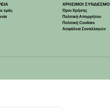
ΡΕΙΑ
ΧΡΗΣΙΜΟΙ ΣΥΝΔΕΣΜΟ
με εμάς
Όροι Χρήσης
ωνία
Πολιτική Απορρήτου
Πολιτική Cookies
Ασφάλεια Συναλλαγών
🚚 Δωρεάν μεταφορικά άνω των 45€(έως 2kg)