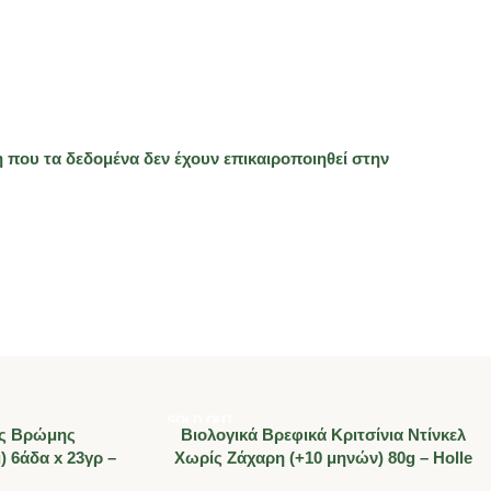
 που τα δεδομένα δεν έχουν επικαιροποιηθεί στην
SOLD OUT
ες Βρώμης
Βιολογικά Βρεφικά Κριτσίνια Ντίνκελ
 6άδα x 23γρ –
Χωρίς Ζάχαρη (+10 μηνών) 80g – Holle