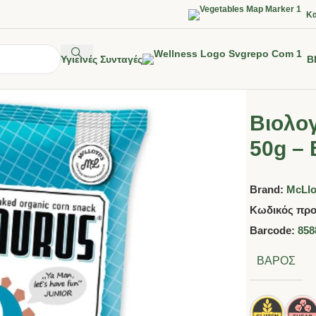
Κα
Υγιεινές Συνταγές
B
Βιολογ
50g – 
Brand:
McLlo
Κωδικός προ
Barcode:
858
ΒΆΡΟΣ