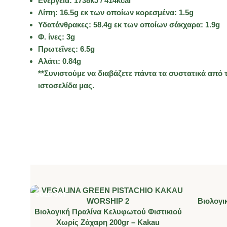
Ενέργεια: 1738kJ / 414kcal
Λίπη: 16.5g εκ των οποίων κορεσμένα: 1.5g
Υδατάνθρακες: 58.4g εκ των οποίων σάκχαρα: 1.9g
Φ. ίνες: 3g
Πρωτεΐνες: 6.5g
Αλάτι: 0.84g
**Συνιστούμε να διαβάζετε πάντα τα συστατικά από 
ιστοσελίδα μας.
SOLD OUT
Βιολογι
Βιολογική Πραλίνα Κελυφωτού Φιστικιού
Χωρίς Ζάχαρη 200gr – Kakau