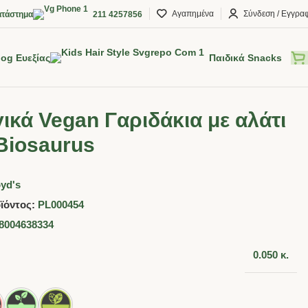
Αγαπημένα
Σύνδεση / Εγγρα
τάστημα
211 4257856
log Ευεξίας
Παιδικά Snacks
ικά Vegan Γαριδάκια με αλάτι
Biosaurus
yd's
ϊόντος:
PL000454
8004638334
0.050 κ.