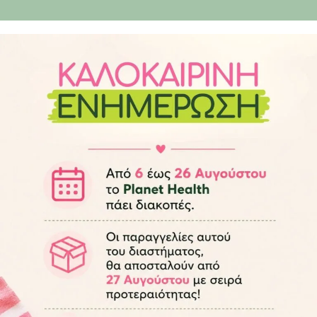
🚚 Δωρεάν μεταφορικά άνω των 45€(έως 2kg)