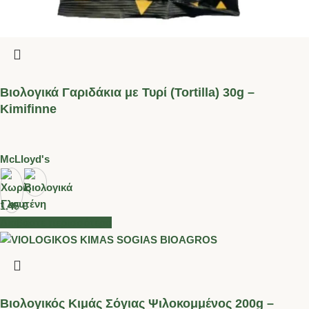
Βιολογικά Γαριδάκια με Τυρί (Tortilla) 30g –
Kimifinne
McLloyd's
1.45
€
Διαβάστε περισσότερα
Βιολογικός Kιμάς Σόγιας Ψιλοκομμένος 200g –