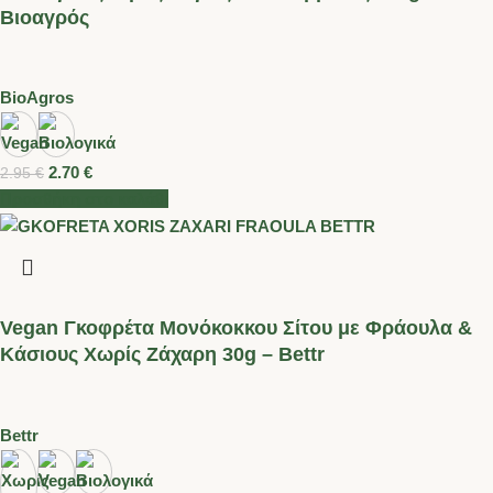
Βιοαγρός
BioAgros
2.70
€
2.95
€
Προσθήκη στο καλάθι
Vegan Γκοφρέτα Μονόκοκκου Σίτου με Φράουλα &
Κάσιους Χωρίς Ζάχαρη 30g – Bettr
Bettr