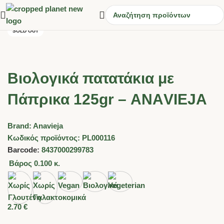
SOLD OUT
Βιολογικά πατατάκια με
Πάπρικα 125gr – ΑΝΑVIEJA
Brand:
Anavieja
Κωδικός προϊόντος:
PL000116
Barcode:
8437000299783
Βάρος
0.100 κ.
2.70
€