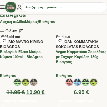
BioAgros
Αρχική σελίδα
Μάρκες
BioAgros
Φίλτρα
-9%
Sold out
Sold out
Bιολογικό Έλαιο Μαύρο
Vegan Κομματάκια Σοκολάτας
Κύμινο 100ml – BioAgros
με Ζάχαρη Καρύδας 150g –
Βιοαγρός
BioAgros
BioAgros
11.95
€
10.90
€
6.95
€
Διαβάστε Περισσότερα
Διαβάστε Περισσότερα