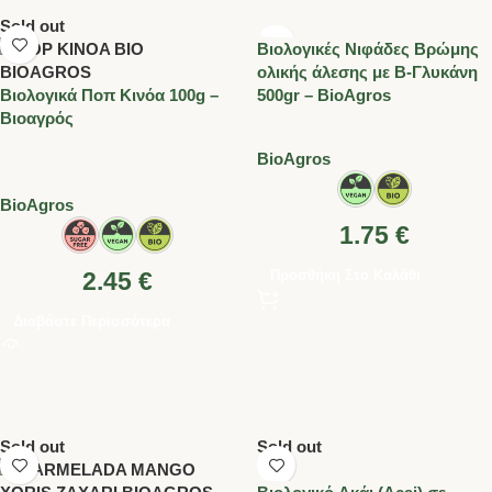
Sold out
Βιολογικές Νιφάδες Βρώμης
ολικής άλεσης με Β-Γλυκάνη
Βιολογικά Ποπ Κινόα 100g –
500gr – BioAgros
Βιοαγρός
BioAgros
BioAgros
1.75
€
Προσθήκη Στο Καλάθι
2.45
€
Διαβάστε Περισσότερα
Sold out
Sold out