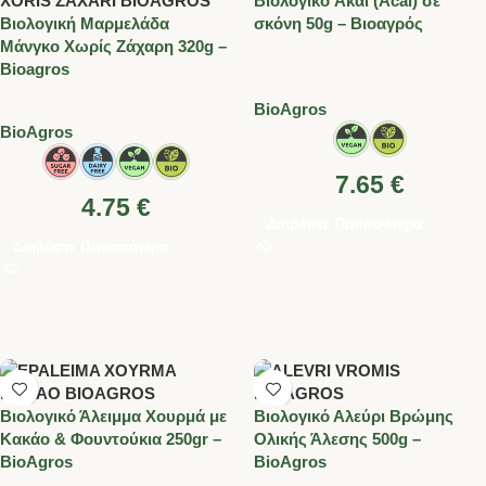
Βιολογικό Aκάι (Acai) σε
Βιολογική Μαρμελάδα
σκόνη 50g – Βιοαγρός
Μάνγκο Χωρίς Ζάχαρη 320g –
Bioagros
BioAgros
BioAgros
7.65
€
4.75
€
Διαβάστε Περισσότερα
Διαβάστε Περισσότερα
Βιολογικό Άλειμμα Χουρμά με
Βιολογικό Αλεύρι Βρώμης
Κακάο & Φουντούκια 250gr –
Ολικής Άλεσης 500g –
BioAgros
BioAgros