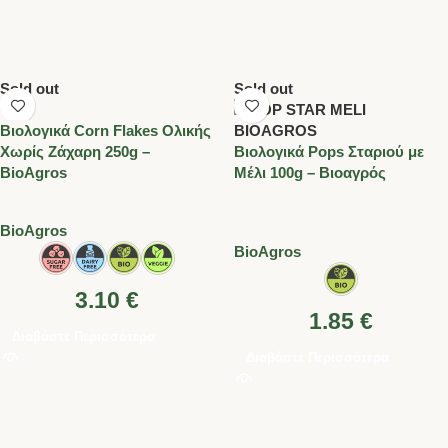
Sold out
Sold out
Βιολογικά Corn Flakes Ολικής
Χωρίς Ζάχαρη 250g –
Βιολογικά Pops Σταριού με
BioAgros
Μέλι 100g – Βιοαγρός
BioAgros
BioAgros
3.10
€
1.85
€
Διαβάστε Περισσότερα
Διαβάστε Περισσότερα