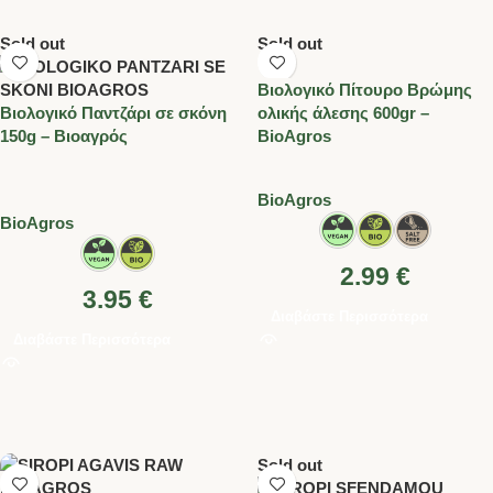
Sold out
Sold out
Βιολογικό Πίτουρο Βρώμης
Βιολογικό Παντζάρι σε σκόνη
ολικής άλεσης 600gr –
150g – Βιοαγρός
BioAgros
BioAgros
BioAgros
2.99
€
3.95
€
Διαβάστε Περισσότερα
Διαβάστε Περισσότερα
Sold out