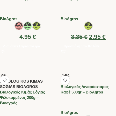
BioAgros
BioAgros
4.95
€
3.35
€
2.95
€
Διαβάστε Περισσότερα
Προσθήκη Στο Καλάθι
-9%
-14%
Βιολογικός Λιναρόσπορος
Βιολογικός Kιμάς Σόγιας
Καφέ 500gr – BioAgros
Ψιλοκομμένος 200g –
Βιοαγρός
BioAgros