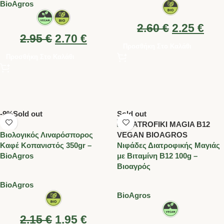
BioAgros
2.60
€
2.25
€
2.95
€
2.70
€
Προσθήκη Στο Καλάθι
Προσθήκη Στο Καλάθι
-9%
Sold out
Sold out
Βιολογικός Λιναρόσπορος
Καφέ Κοπανιστός 350gr –
Νιφάδες Διατροφικής Μαγιάς
BioAgros
με Βιταμίνη Β12 100g –
Βιοαγρός
BioAgros
BioAgros
2.15
€
1.95
€