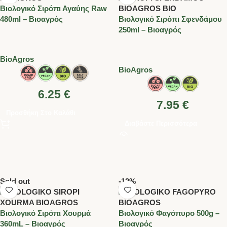
Βιολογικό Σιρόπι Αγαύης Raw
480ml – Βιοαγρός
Βιολογικό Σιρόπι Σφενδάμου
250ml – Βιοαγρός
BioAgros
BioAgros
6.25
€
7.95
€
Προσθήκη Στο Καλάθι
Διαβάστε Περισσότερα
Sold out
-12%
Βιολογικό Σιρόπι Χουρμά
Βιολογικό Φαγόπυρο 500g –
360mL – Βιοαγρός
Βιοαγρός