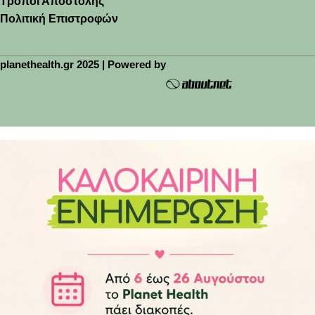
Τρόποι Αποστολής
Πολιτική Επιστροφών
planethealth.gr 2025 | Powered by
🚚 Δωρεάν μεταφορικά άνω των 45€(έως 2kg)
anet
oxes