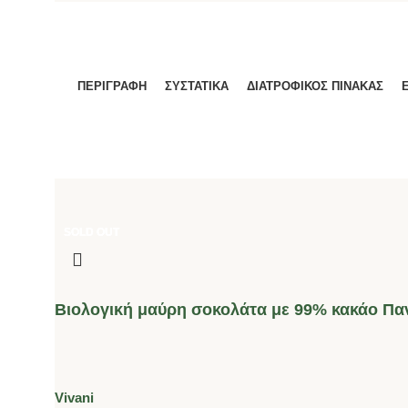
ΠΕΡΙΓΡΑΦΉ
ΣΥΣΤΑΤΙΚΑ
ΔΙΑΤΡΟΦΙΚΟΣ ΠΙΝΑΚΑΣ
SOLD OUT
SOLD OUT
SOLD OUT
SOLD OUT
Βιολογική μαύρη σοκολάτα με 99% κακάο Πα
Vivani