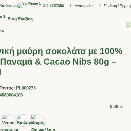
Κατάστημα
211 4257856
Αγαπημένα
Σύνδεση / Εγγρα
Blog Ευεξίας
ks
γική μαύρη σοκολάτα με 100%
 Παναμά & Cacao Nibs 80g –
I
i
ϊόντος:
PL000273
4889004106
0.08 κ.