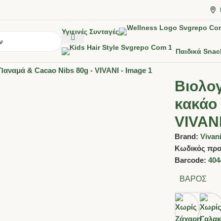
Υγιεινές Συνταγές
Παιδικά Snac
SOLD OUT
Βιολο
κακάο
VIVAN
Brand:
Vivan
Κωδικός προ
Barcode:
404
ΒΆΡΟΣ