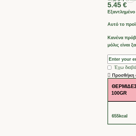
5.45
€
Εξαντλημένο
Αυτό το προϊ
Κανένα πρόβ
μόλις είναι ξ
Έχω διαβά
Προσθήκη 
ΘΕΡΜΊΔΕΣ
100GR
655kcal