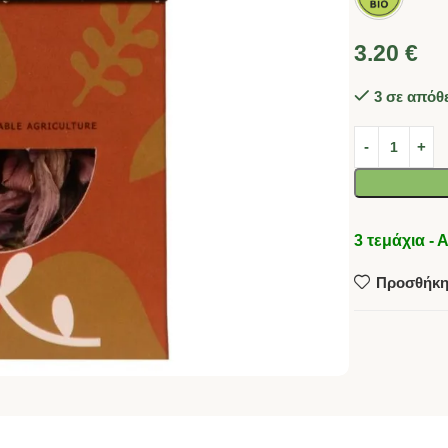
3.20
€
3 σε απόθ
3 τεμάχια 
Προσθήκη