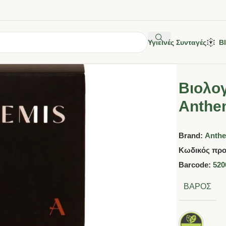
Υγιεινές Συνταγές
B
Βιολογ
Anthe
Brand:
Anth
Κωδικός προ
Barcode:
520
ΒΆΡΟΣ