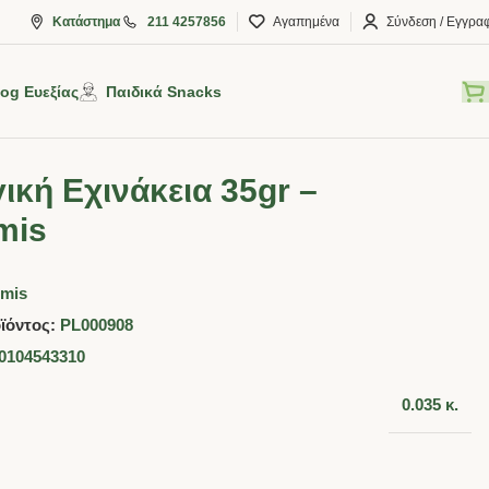
Κατάστημα
211 4257856
Αγαπημένα
Σύνδεση / Εγγρα
log Ευεξίας
Παιδικά Snacks
ική Εχινάκεια 35gr –
mis
emis
ϊόντος:
PL000908
0104543310
0.035 κ.