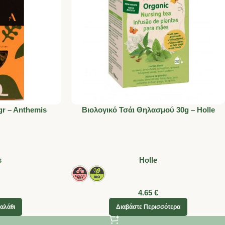
gr – Anthemis
Βιολογικό Τσάι Θηλασμού 30g – Holle
s
Holle
4.65
€
αλάθι
Διαβάστε Περισσότερα