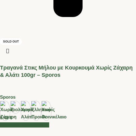
SOLD OUT
SOLD OUT
Τραγανά Στικς Μήλου με Κουρκουμά Χωρίς Ζάχαρη
& Αλάτι 100gr – Sporos
Sporos
5.45
€
Διαβάστε περισσότερα