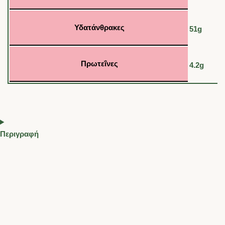
Υδατάνθρακες
51g
Πρωτεΐνες
4.2g
Περιγραφή