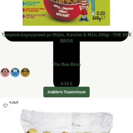
Tραγανά Δημητριακά με Μήλο, Κανέλα & Μέλι 250gr -THE BEE
BROS
The Bee Bros
4.10
€
Διαβάστε Περισσότερα
SOLD OUT
Ενημέρωση