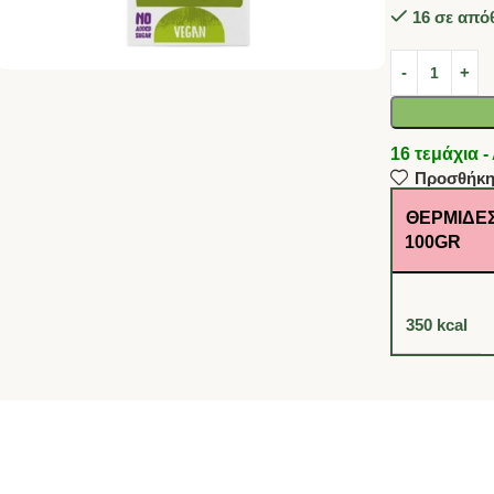
16 σε από
16 τεμάχια
Προσθήκη
ΘΕΡΜΊΔΕΣ
100GR
350 kcal