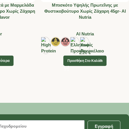
τά με Μαρμελάδα
Μπισκότο Υψηλής Πρωτεΐνης με
ρο Χωρίς Ζάχαρη
Φυστικοβούτυρο Χωρίς Ζάχαρη 45gr- Al
lavor
Nutria
or
Al Nutria
2.20
€
σότερα
Προσθήκη Στο Καλάθι
Εγγραφή