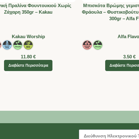
ική Πραλίνα Φουντουκιού Χωρίς
Μπισκότα Βρώμης γεμισ
Ζάχαρη 350gr – Kakau
Φράουλα – Φυστικοβούτυ
300gr – Alfa F
Kakau Worship
Alfa Flav
11.80
€
3.50
€
Διαβάστε Περισσότερα
Διαβάστε Περισ