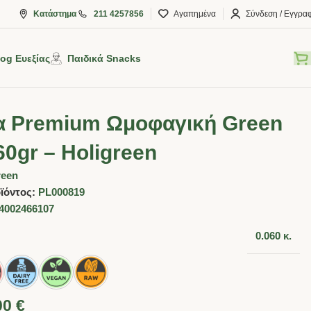
Κατάστημα
211 4257856
Αγαπημένα
Σύνδεση / Εγγρα
log Ευεξίας
Παιδικά Snacks
 Premium Ωμοφαγική Green
60gr – Holigreen
reen
ϊόντος:
PL000819
4002466107
0.060 κ.
00
€