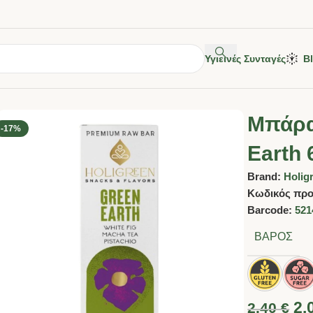
Υγιεινές Συνταγές
B
Μπάρα
-17%
Earth 
Brand:
Holig
Κωδικός προ
Barcode:
521
ΒΆΡΟΣ
2.
2.40
€