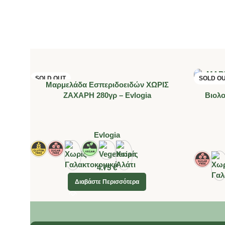
SOLD OUT
SOLD O
Μαρμελάδα Εσπεριδοειδών ΧΩΡΙΣ
ΖΑΧΑΡΗ 280γρ – Evlogia
Βιολ
Evlogia
4.75
€
Διαβάστε Περισσότερα