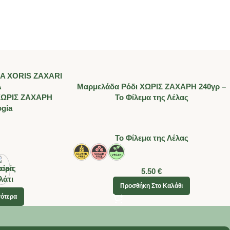
Μαρμελάδα Ρόδι ΧΩΡΙΣ ΖΑΧΑΡΗ 240γρ –
ΧΩΡΙΣ ΖΑΧΑΡΗ
Το Φίλεμα της Λέλας
ogia
Το Φίλεμα της Λέλας
5.50
€
Προσθήκη Στο Καλάθι
σότερα