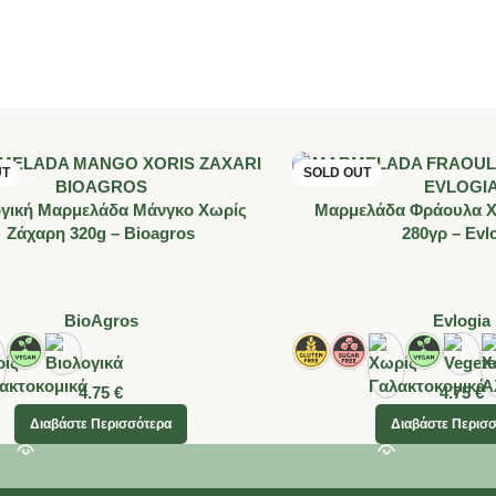
UT
SOLD OUT
ογική Μαρμελάδα Μάνγκο Χωρίς
Μαρμελάδα Φράουλα 
Ζάχαρη 320g – Bioagros
280γρ – Evl
BioAgros
Evlogia
4.75
€
4.75
€
Διαβάστε Περισσότερα
Διαβάστε Περισ