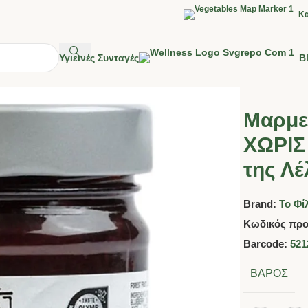
Κα
Υγιεινές Συνταγές
B
Μαρμε
ΧΩΡΙΣ
της Λέ
Brand:
Το Φί
Κωδικός προ
Barcode:
521
ΒΆΡΟΣ