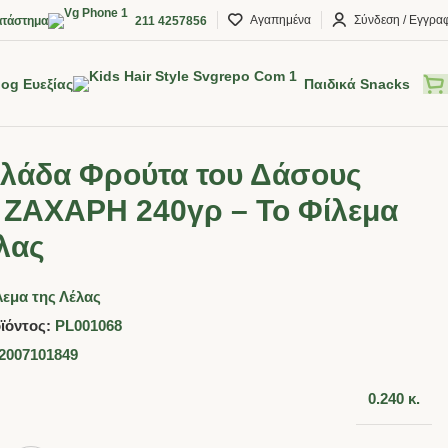
Αγαπημένα
Σύνδεση / Εγγρα
τάστημα
211 4257856
log Ευεξίας
Παιδικά Snacks
λάδα Φρούτα του Δάσους
 ΖΑΧΑΡΗ 240γρ – Το Φίλεμα
λας
λεμα της Λέλας
ϊόντος:
PL001068
2007101849
0.240 κ.