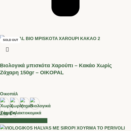
SOLD OUT
SOLD OUT
SOLD OUT
SOLD OUT
Βιολογικά μπισκότα Χαρούπι – Κακάο Χωρίς
Ζάχαρη 150gr – OIKOPAL
Οικοπάλ
2.95
€
Διαβάστε περισσότερα