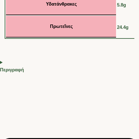
Υδατάνθρακες
5.8g
Πρωτεΐνες
24.4g
Περιγραφή