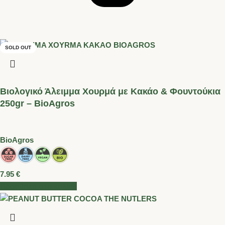
SOLD OUT
SOLD OUT
Βιολογικό Άλειμμα Χουρμά με Κακάο & Φουντούκια
250gr – BioAgros
BioAgros
7.95
€
Προσθήκη στο καλάθι