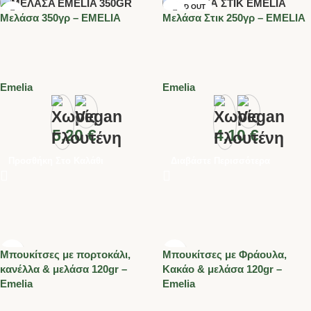
SOLD OUT
Mελάσα 350γρ – EMELIA
Mελάσα Στικ 250γρ – EMELIA
Emelia
Emelia
5.20
€
4.10
€
Προσθήκη Στο Καλάθι
Διαβάστε Περισσότερα
Μπουκίτσες με πορτοκάλι,
Μπουκίτσες με Φράουλα,
κανέλλα & μελάσα 120gr –
Κακάο & μελάσα 120gr –
Emelia
Emelia