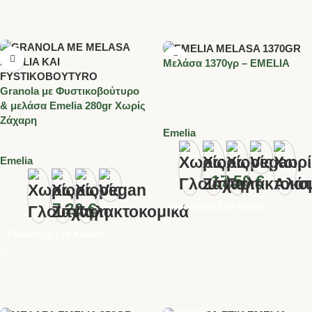
Mελάσα 1370γρ – EMELIA
Granola με Φυστικοβούτυρο
& μελάσα Emelia 280gr Χωρίς
Ζάχαρη
Emelia
Emelia
17.50
€
7.20
€
Προσθήκη Στο Καλάθι
Προσθήκη Στο Καλάθι