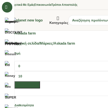
Σχετικά Με Εμάς
Επικοινωνία
Τρόποι Αποστολής
Κατηγορίες
Askada farm
Αρχική σελίδα
Μάρκες
Askada farm
Τιμή
Φιλτράρισμα
Διαθεσιμότητα