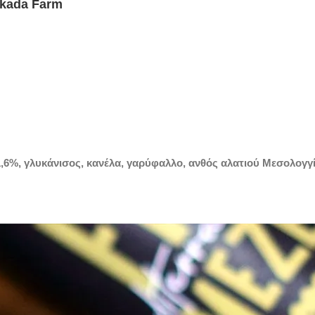
skada Farm
,6%, γλυκάνισος, κανέλα, γαρύφαλλο, ανθός αλατιού Μεσολογγίο