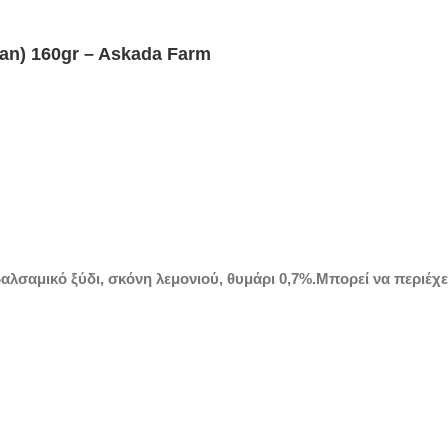
ean) 160gr – Askada Farm
σαμικό ξύδι, σκόνη λεμονιού, θυμάρι 0,7%.Μπορεί να περιέχει 