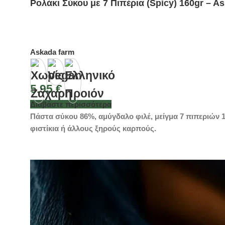
Ρολάκι Σύκου με 7 Πιπέρια (Spicy) 160gr – A
Askada farm
5.95
€
Διαβάστε περισσότερα
Πάστα σύκου 86%, αμύγδαλο φιλέ, μείγμα 7 πιπεριών 1
φιστίκια ή άλλους ξηρούς καρπούς.