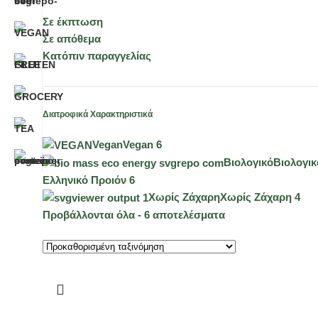
Σε έκπτωση
Σε απόθεμα
Κατόπιν παραγγελίας
Διατροφικά Χαρακτηριστικά
Vegan
Vegan
6
Βιολογικό
Βιολογικ
Ελληνικό Προιόν
6
Χωρίς Ζάχαρη
Χωρίς Ζάχαρη
4
Προβάλλονται όλα - 6 αποτελέσματα