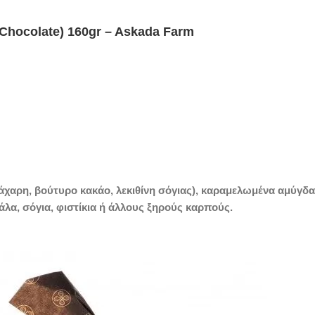
Chocolate) 160gr – Askada Farm
αρη, βούτυρο κακάο, λεκιθίνη σόγιας), καραμελωμένα αμύγδαλ
άλα, σόγια, φιστίκια ή άλλους ξηρούς καρπούς.