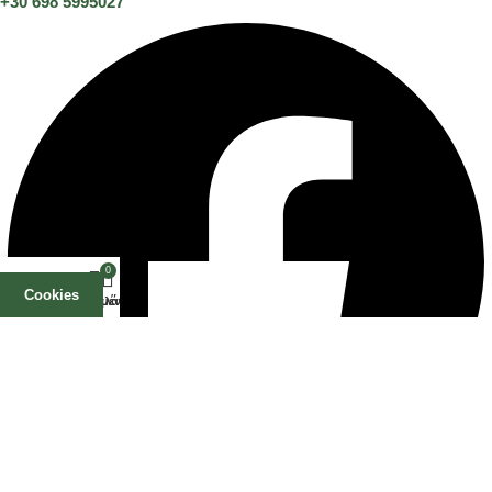
+30 698 5995027
0
Cookies
Αγαπημένα
Καλάθι