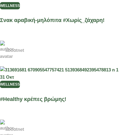
WELLNESS
Σνακ αραβική-μηλόπιτα #Χωρίς_ζάχαρη!
aboutnet
31
Οκτ
WELLNESS
#Healthy κρέπες βρώμης!
aboutnet